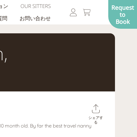
ロ
カ
ョン
OUR SITTERS
Request
グ
ー
to
イ
質問
お問い合わせ
ト
Book
ン
,
シェアす
フ
Twitter
Pinte
る
0 month old. By far the best travel nanny 
ェ
で
で
イ
ツ
ピ