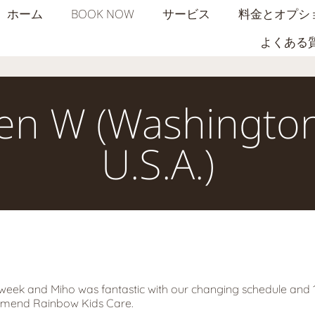
ホーム
BOOK NOW
サービス
料金とオプシ
よくある
Jen W (Washington
U.S.A.)
a week and Miho was fantastic with our changing schedule and 1
mmend Rainbow Kids Care.