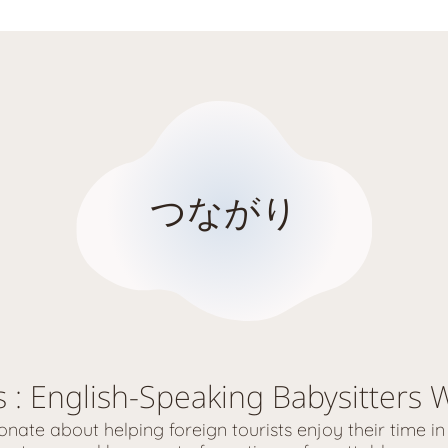
つながり
s : English-Speaking Babysitters
nate about helping foreign tourists enjoy their time i