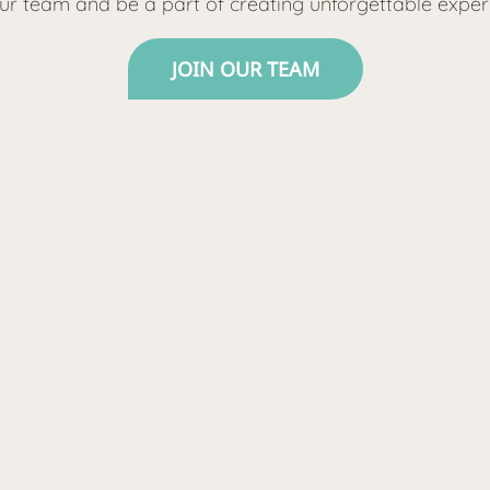
ur team and be a part of creating unforgettable exper
JOIN OUR TEAM