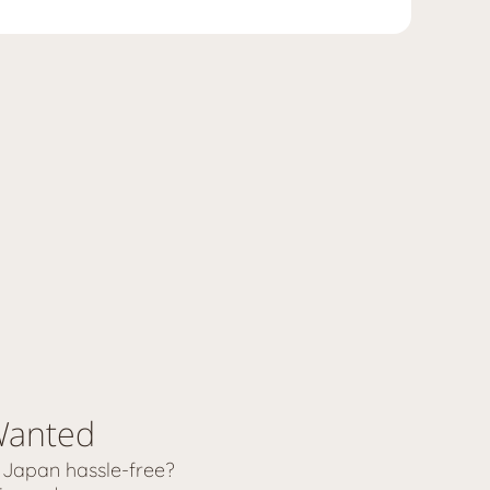
ス
イ
ン
ブ
ー
を
ッ
ト
作
ク
す
成
で
る
す
シ
る
ェ
ア
す
る
 Wanted
n Japan hassle-free? 