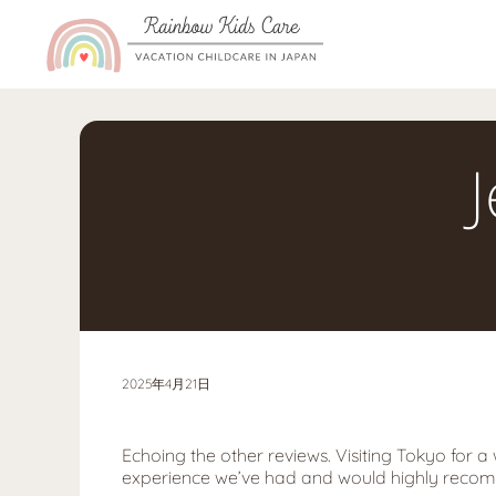
コンテンツへ移動する
2025年4月21日
Echoing the other reviews. Visiting Tokyo for 
experience we’ve had and would highly reco