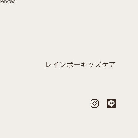
iences!
レインボーキッズケア
INSTAGRAM
TRANSLATIO